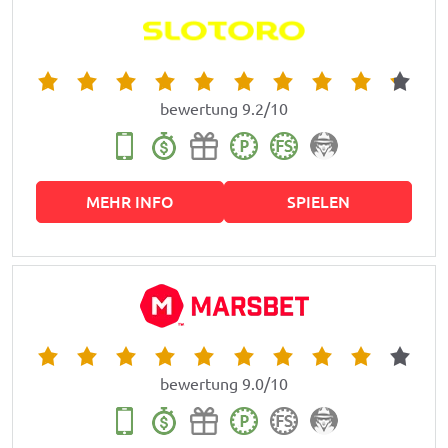
bewertung 9.2/10
MEHR INFO
SPIELEN
bewertung 9.0/10