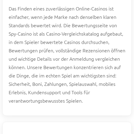
Das Finden eines zuverlässigen Online-Casinos ist
einfacher, wenn jede Marke nach denselben klaren
Standards bewertet wird. Die Bewertungsseite von
Spy-Casino ist als Casino-Vergleichskatalog aufgebaut,
in dem Spieler bewertete Casinos durchsuchen,
Bewertungen prüfen, vollständige Rezensionen öffnen
und wichtige Details vor der Anmeldung vergleichen
können. Unsere Bewertungen konzentrieren sich auf
die Dinge, die im echten Spiel am wichtigsten sind:
Sicherheit, Boni, Zahlungen, Spielauswahl, mobiles
Erlebnis, Kundensupport und Tools für
verantwortungsbewusstes Spielen.