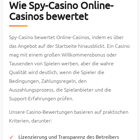
Wie Spy-Casino Online-
Casinos bewertet
Spy-Casino bewertet Online-Casinos, indem es über
das Angebot auf der Startseite hinausblickt. Ein Casino
mag mit einem großen Willkommensbonus oder
Tausenden von Spielen werben, aber die wahre
Qualität wird deutlich, wenn die Spieler die
Bedingungen, Zahlungsregeln, den
Auszahlungsprozess, die Spielanbieter und die
Support-Erfahrungen prüfen.
Unsere Casino-Bewertungen basieren auf praktischen
Kriterien, darunter:
Lizenzierung und Transparenz des Betreibers