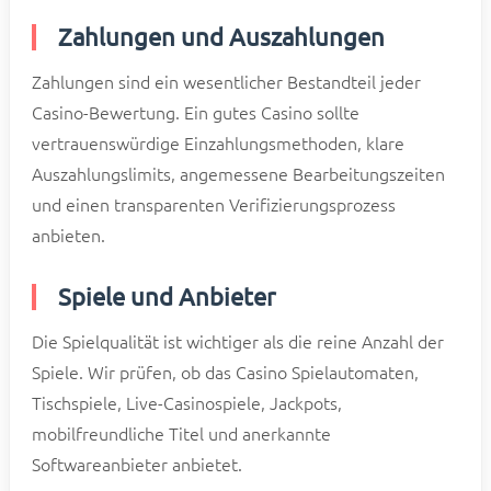
Zahlungen und Auszahlungen
Zahlungen sind ein wesentlicher Bestandteil jeder
Casino-Bewertung. Ein gutes Casino sollte
vertrauenswürdige Einzahlungsmethoden, klare
Auszahlungslimits, angemessene Bearbeitungszeiten
und einen transparenten Verifizierungsprozess
anbieten.
Spiele und Anbieter
Die Spielqualität ist wichtiger als die reine Anzahl der
Spiele. Wir prüfen, ob das Casino Spielautomaten,
Tischspiele, Live-Casinospiele, Jackpots,
mobilfreundliche Titel und anerkannte
Softwareanbieter anbietet.