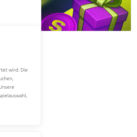
tet wird. Die
uchen,
 Unsere
Spielauswahl,