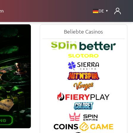
en
DE
▼
Beliebte Casinos
SpinBetter Casino
Slotoro Casino
Sierra Casino
HitnSpin Casino
V.vegas Casino
FieryPlay Casino
Coldbet Casino
SpinEmpire Casino
Coins Game Casino