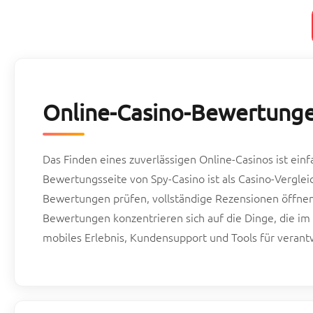
Online-Casino-Bewertunge
Das Finden eines zuverlässigen Online-Casinos ist ein
Bewertungsseite von Spy-Casino ist als Casino-Vergle
Bewertungen prüfen, vollständige Rezensionen öffnen
Bewertungen konzentrieren sich auf die Dinge, die im e
mobiles Erlebnis, Kundensupport und Tools für veran