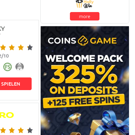
Hollywin Casino
more
2/10
SPIELEN