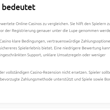
 bedeutet
wertete Online-Casinos zu vergleichen. Sie hilft den Spielern z
or der Registrierung genauer unter die Lupe genommen werden
 Casino klare Bedingungen, vertrauenswürdige Zahlungsoptione
sichereres Spielerlebnis bietet. Eine niedrigere Bewertung kann
ingeschränkten Support, unklare Umsatzregeln oder weniger
der vollständigen Casino-Rezension nicht ersetzen. Spieler sol
re bevorzugte Zahlungsmethode unterstützt und Spiele sowie Bon