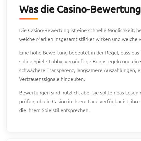
Was die Casino-Bewertung
Die Casino-Bewertung ist eine schnelle Möglichkeit, be
welche Marken insgesamt stärker wirken und welche v
Eine hohe Bewertung bedeutet in der Regel, dass das
solide Spiele-Lobby, vernünftige Bonusregeln und ein 
schwächere Transparenz, langsamere Auszahlungen, e
Vertrauenssignale hindeuten.
Bewertungen sind nützlich, aber sie sollten das Lesen 
prüfen, ob ein Casino in ihrem Land verfügbar ist, ih
die ihrem Spielstil entsprechen.