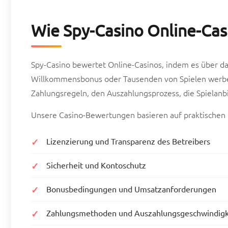
Wie Spy-Casino Online-Cas
Spy-Casino bewertet Online-Casinos, indem es über da
Willkommensbonus oder Tausenden von Spielen werben,
Zahlungsregeln, den Auszahlungsprozess, die Spielanb
Unsere Casino-Bewertungen basieren auf praktischen K
Lizenzierung und Transparenz des Betreibers
Sicherheit und Kontoschutz
Bonusbedingungen und Umsatzanforderungen
Zahlungsmethoden und Auszahlungsgeschwindigk