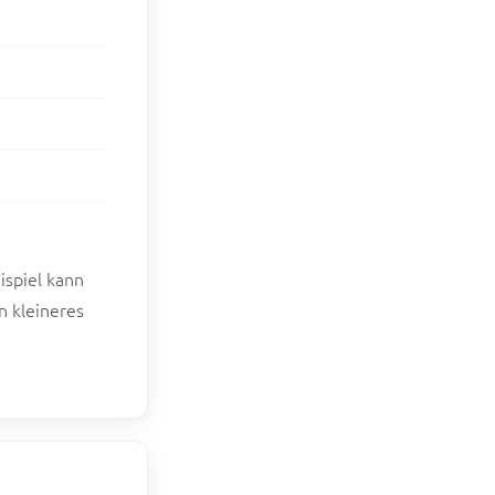
ispiel kann
n kleineres