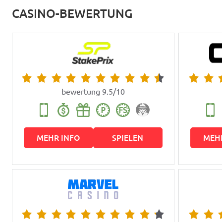
CASINO-BEWERTUNG
bewertung 9.5/10
MEHR INFO
SPIELEN
MEH