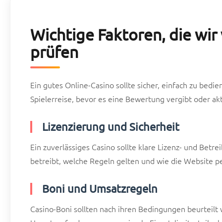
Wichtige Faktoren, die wir
prüfen
Ein gutes Online-Casino sollte sicher, einfach zu bedie
Spielerreise, bevor es eine Bewertung vergibt oder aktu
Lizenzierung und Sicherheit
Ein zuverlässiges Casino sollte klare Lizenz- und Betr
betreibt, welche Regeln gelten und wie die Website p
Boni und Umsatzregeln
Casino-Boni sollten nach ihren Bedingungen beurteil