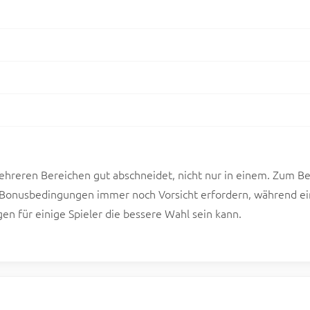
ehreren Bereichen gut abschneidet, nicht nur in einem. Zum Be
n Bonusbedingungen immer noch Vorsicht erfordern, während ei
en für einige Spieler die bessere Wahl sein kann.