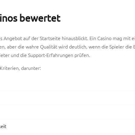
inos bewertet
s Angebot auf der Startseite hinausblickt. Ein Casino mag mit
 aber die wahre Qualität wird deutlich, wenn die Spieler die
ieter und die Support-Erfahrungen prüfen.
riterien, darunter:
eit