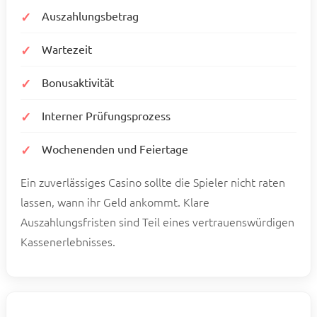
Auszahlungsbetrag
Wartezeit
Bonusaktivität
Interner Prüfungsprozess
Wochenenden und Feiertage
Ein zuverlässiges Casino sollte die Spieler nicht raten
lassen, wann ihr Geld ankommt. Klare
Auszahlungsfristen sind Teil eines vertrauenswürdigen
Kassenerlebnisses.