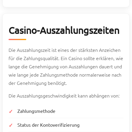
Casino-Auszahlungszeiten
Die Auszahlungszeit ist eines der stärksten Anzeichen
für die Zahlungsqualität. Ein Casino sollte erklären, wie
lange die Genehmigung von Auszahlungen dauert und
wie lange jede Zahlungsmethode normalerweise nach
der Genehmigung benötigt.
Die Auszahlungsgeschwindigkeit kann abhängen von:
Zahlungsmethode
Status der Kontoverifizierung