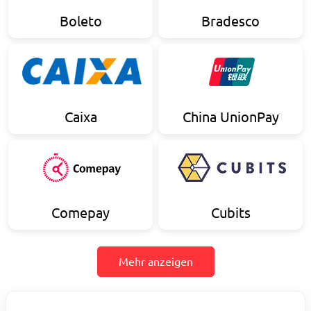
Boleto
Bradesco
Caixa
China UnionPay
Comepay
Cubits
Mehr anzeigen