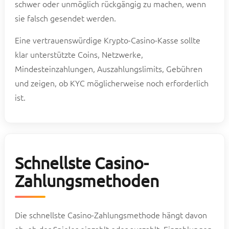
schwer oder unmöglich rückgängig zu machen, wenn
sie falsch gesendet werden.
Eine vertrauenswürdige Krypto-Casino-Kasse sollte
klar unterstützte Coins, Netzwerke,
Mindesteinzahlungen, Auszahlungslimits, Gebühren
und zeigen, ob KYC möglicherweise noch erforderlich
ist.
Schnellste Casino-
Zahlungsmethoden
Die schnellste Casino-Zahlungsmethode hängt davon