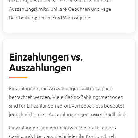
erklären, bevor der Spieler einzahlt. Versteckte
Auszahlungslimits, unklare Gebühren und vage
Bearbeitungszeiten sind Warnsignale.
Einzahlungen vs.
Auszahlungen
Einzahlungen und Auszahlungen sollten separat
betrachtet werden. Viele Casino-Zahlungsmethoden
sind für Einzahlungen sofort verfügbar, das bedeutet
jedoch nicht, dass Auszahlungen genauso schnell sind.
Einzahlungen sind normalerweise einfach, da das
Casino möchte, dass die Spieler ihr Konto schnell