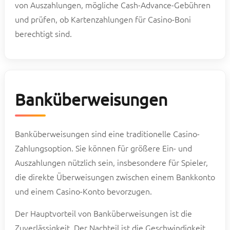
von Auszahlungen, mögliche Cash-Advance-Gebühren
und prüfen, ob Kartenzahlungen für Casino-Boni
berechtigt sind.
Banküberweisungen
Banküberweisungen sind eine traditionelle Casino-
Zahlungsoption. Sie können für größere Ein- und
Auszahlungen nützlich sein, insbesondere für Spieler,
die direkte Überweisungen zwischen einem Bankkonto
und einem Casino-Konto bevorzugen.
Der Hauptvorteil von Banküberweisungen ist die
Zuverlässigkeit. Der Nachteil ist die Geschwindigkeit.