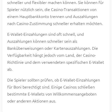
schneller und flexibler machen können. Sie können für
Spieler nützlich sein, die Casino-Transaktionen von
einem Hauptbankkonto trennen und Auszahlungen
nach Casino-Zustimmung schneller erhalten möchten.
E-Wallet-Einzahlungen sind oft schnell, und
Auszahlungen können schneller sein als
Banküberweisungen oder Kartenauszahlungen. Die
Verfügbarkeit hängt jedoch vom Land, der Casino-
Richtlinie und dem verwendeten spezifischen E-Wallet
ab.
Die Spieler sollten prüfen, ob E-Wallet-Einzahlungen
für Boni berechtigt sind. Einige Casinos schließen
bestimmte E-Wallets von Willkommensangeboten
oder anderen Aktionen aus.