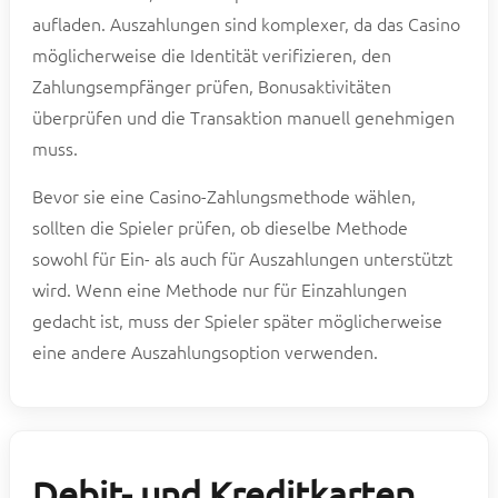
aufladen. Auszahlungen sind komplexer, da das Casino
möglicherweise die Identität verifizieren, den
Zahlungsempfänger prüfen, Bonusaktivitäten
überprüfen und die Transaktion manuell genehmigen
muss.
Bevor sie eine Casino-Zahlungsmethode wählen,
sollten die Spieler prüfen, ob dieselbe Methode
sowohl für Ein- als auch für Auszahlungen unterstützt
wird. Wenn eine Methode nur für Einzahlungen
gedacht ist, muss der Spieler später möglicherweise
eine andere Auszahlungsoption verwenden.
Debit- und Kreditkarten