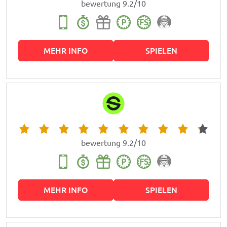
bewertung 9.2/10
MEHR INFO
SPIELEN
bewertung 9.2/10
MEHR INFO
SPIELEN