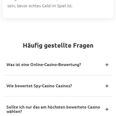
sein, bevor echtes Geld im Spiel ist.
Häufig gestellte Fragen
Was ist eine Online-Casino-Bewertung?
Eine Online-Casino-Bewertung ist eine Punktzahl, die die
Gesamtqualität eines Casinos auf der Grundlage von Sicherheit,
Wie bewertet Spy-Casino Casinos?
Boni, Zahlungen, Spielen, mobilem Erlebnis, Support und Tools
für verantwortungsbewusstes Spielen zusammenfasst.
Spy-Casino bewertet Casinos, indem es praktische Faktoren wie
Lizenzierung, Zahlungszuverlässigkeit, Bonusbedingungen,
Sollte ich nur das am höchsten bewertete Casino
Spielauswahl, mobile Benutzerfreundlichkeit, Kundensupport
wählen?