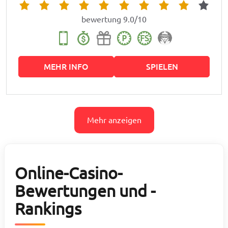
bewertung 9.0/10
MEHR INFO
SPIELEN
Mehr anzeigen
Online-Casino-
Bewertungen und -
Rankings