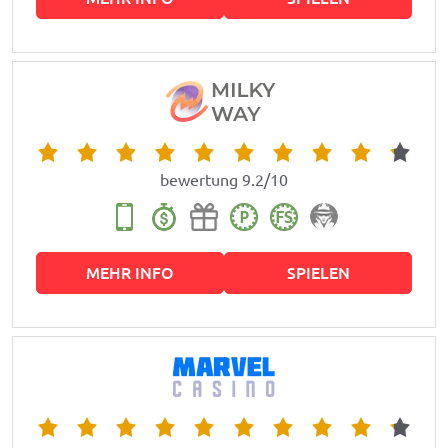
bewertung 9.2/10
MEHR INFO
SPIELEN