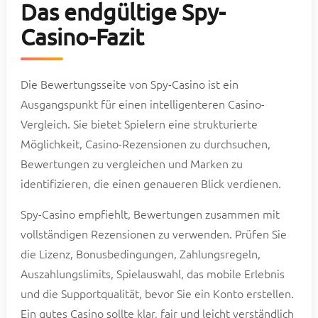
Das endgültige Spy-
Casino-Fazit
Die Bewertungsseite von Spy-Casino ist ein
Ausgangspunkt für einen intelligenteren Casino-
Vergleich. Sie bietet Spielern eine strukturierte
Möglichkeit, Casino-Rezensionen zu durchsuchen,
Bewertungen zu vergleichen und Marken zu
identifizieren, die einen genaueren Blick verdienen.
Spy-Casino empfiehlt, Bewertungen zusammen mit
vollständigen Rezensionen zu verwenden. Prüfen Sie
die Lizenz, Bonusbedingungen, Zahlungsregeln,
Auszahlungslimits, Spielauswahl, das mobile Erlebnis
und die Supportqualität, bevor Sie ein Konto erstellen.
Ein gutes Casino sollte klar, fair und leicht verständlich