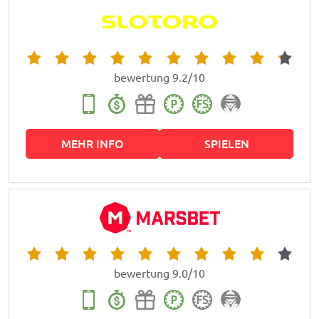
bewertung 9.2/10
MEHR INFO
SPIELEN
bewertung 9.0/10