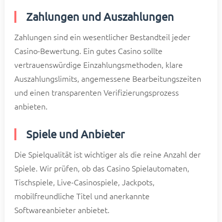
Zahlungen und Auszahlungen
Zahlungen sind ein wesentlicher Bestandteil jeder
Casino-Bewertung. Ein gutes Casino sollte
vertrauenswürdige Einzahlungsmethoden, klare
Auszahlungslimits, angemessene Bearbeitungszeiten
und einen transparenten Verifizierungsprozess
anbieten.
Spiele und Anbieter
Die Spielqualität ist wichtiger als die reine Anzahl der
Spiele. Wir prüfen, ob das Casino Spielautomaten,
Tischspiele, Live-Casinospiele, Jackpots,
mobilfreundliche Titel und anerkannte
Softwareanbieter anbietet.