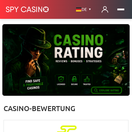
DE
▼
CASINO-BEWERTUNG