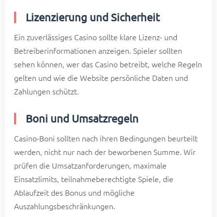
Lizenzierung und Sicherheit
Ein zuverlässiges Casino sollte klare Lizenz- und
Betreiberinformationen anzeigen. Spieler sollten
sehen können, wer das Casino betreibt, welche Regeln
gelten und wie die Website persönliche Daten und
Zahlungen schützt.
Boni und Umsatzregeln
Casino-Boni sollten nach ihren Bedingungen beurteilt
werden, nicht nur nach der beworbenen Summe. Wir
prüfen die Umsatzanforderungen, maximale
Einsatzlimits, teilnahmeberechtigte Spiele, die
Ablaufzeit des Bonus und mögliche
Auszahlungsbeschränkungen.