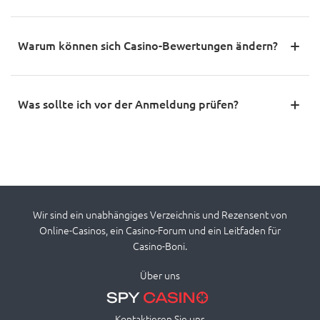
und Transparenz prüft.
Nicht immer. Eine hohe Bewertung ist nützlich, aber Spieler
sollten auch prüfen, ob das Casino zu ihrem Land, ihrer
Warum können sich Casino-Bewertungen ändern?
bevorzugten Zahlungsmethode, ihren Lieblingsspielen und
ihren Bonus-Erwartungen passt.
Casino-Bewertungen können sich ändern, wenn sich Boni,
Zahlungsregeln, Auszahlungsgeschwindigkeit,
Was sollte ich vor der Anmeldung prüfen?
Spielebibliotheken, Lizenzdetails, Supportqualität oder
Beschwerdemuster der Spieler ändern.
Prüfen Sie die Casino-Lizenz, Bonusbedingungen, Umsatzregeln,
Zahlungsmethoden, Auszahlungslimits, den
Verifizierungsprozess, Spielanbieter, mobile Leistung und Tools
für verantwortungsbewusstes Spielen.
Wir sind ein unabhängiges Verzeichnis und Rezensent von
Online-Casinos, ein Casino-Forum und ein Leitfaden für
Casino-Boni.
Über uns
Kontaktieren Sie uns