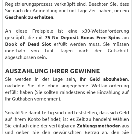
Registrierungsprozess verknüpft sind. Beachten Sie, dass
Sie nach der Anmeldung nur fünf Tage Zeit haben, um ein
Geschenk zu erhalten
.
An diese Freispiele ist eine x30-Wettanforderung
geknüpft, die mit
75 No Deposit Bonus Free Spins
am
Book of Dead Slot
erfüllt werden muss. Sie müssen
innerhalb von fünf Tagen nach der Gutschrift
abgeschlossen sein.
AUSZAHLUNG IHRER GEWINNE
Sie werden in der Lage sein,
Ihr Geld abzuheben
,
nachdem Sie die oben angegebene Wettanforderung
erfüllt haben (Sie sollten mindestens eine Einzahlung auf
Ihr Guthaben vornehmen).
Sobald Sie damit fertig sind und feststellen, dass sich Geld
auf Ihrem Konto befindet, ist es Zeit zu handeln! Wählen
Sie einfach eine der verfügbaren
Zahlungsmethoden
aus
und geben Sie den gewünschten Betrag an, den Sie