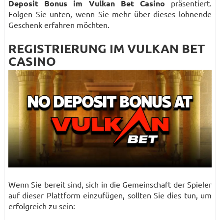
Deposit Bonus im Vulkan Bet Casino
präsentiert.
Folgen Sie unten, wenn Sie mehr über dieses lohnende
Geschenk erfahren möchten.
REGISTRIERUNG IM VULKAN BET
CASINO
Wenn Sie bereit sind, sich in die Gemeinschaft der Spieler
auf dieser Plattform einzufügen, sollten Sie dies tun, um
erfolgreich zu sein: