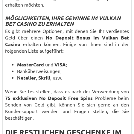
erhalten möchten.
MÖGLICHKEITEN, IHRE GEWINNE IM VULKAN
BET CASINO ZU ERHALTEN
Es gibt mehrere Optionen, mit denen Sie Ihr verdientes
Geld über einen
No Deposit Bonus im Vulkan Bet
Casino
erhalten können. Einige von ihnen sind in der
folgenden Liste aufgeführt:
MasterCard
und
VISA
;
Banküberweisungen;
Neteller
,
Skrill
, usw.
Wenn Sie feststellen, dass es nach der Verwendung von
75 exklusiven No Deposit Free Spins
Probleme beim
Senden von Geld gibt, können Sie sich gerne an den
Kundensupport wenden und Fragen stellen, die Sie
beschäftigen.
DIE RESTLICHEN GESCHENKE IM