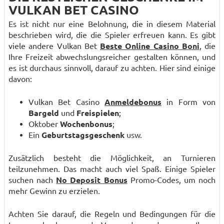
VULKAN BET CASINO
Es ist nicht nur eine Belohnung, die in diesem Material
beschrieben wird, die die Spieler erfreuen kann. Es gibt
viele andere Vulkan Bet
Beste Online Casino Boni
, die
Ihre Freizeit abwechslungsreicher gestalten können, und
es ist durchaus sinnvoll, darauf zu achten. Hier sind einige
davon:
Vulkan Bet Casino
Anmeldebonus
in Form von
Bargeld
und
Freispielen
;
Oktober
Wochenbonus
;
Ein
Geburtstagsgeschenk
usw.
Zusätzlich besteht die Möglichkeit, an Turnieren
teilzunehmen. Das macht auch viel Spaß. Einige Spieler
suchen nach
No Deposit Bonus
Promo-Codes, um noch
mehr Gewinn zu erzielen.
Achten Sie darauf, die Regeln und Bedingungen für die