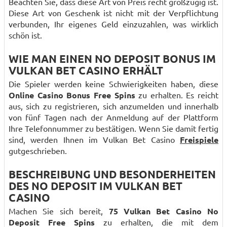
Beachten Sie, dass diese Art von Preis recht großzügig ist.
Diese Art von Geschenk ist nicht mit der Verpflichtung
verbunden, Ihr eigenes Geld einzuzahlen, was wirklich
schön ist.
WIE MAN EINEN NO DEPOSIT BONUS IM
VULKAN BET CASINO ERHÄLT
Die Spieler werden keine Schwierigkeiten haben, diese
Online Casino Bonus Free Spins
zu erhalten. Es reicht
aus, sich zu registrieren, sich anzumelden und innerhalb
von fünf Tagen nach der Anmeldung auf der Plattform
Ihre Telefonnummer zu bestätigen. Wenn Sie damit fertig
sind, werden Ihnen im Vulkan Bet Casino
Freispiele
gutgeschrieben.
BESCHREIBUNG UND BESONDERHEITEN
DES NO DEPOSIT IM VULKAN BET
CASINO
Machen Sie sich bereit,
75 Vulkan Bet Casino No
Deposit Free Spins
zu erhalten, die mit dem