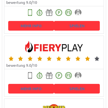
bewertung 9.0/10
MEHR INFO
SPIELEN
bewertung 9.0/10
MEHR INFO
SPIELEN