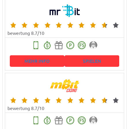
bewertung 8.7/10
MEHR INFO
SPIELEN
bewertung 8.7/10