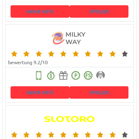
MEHR INFO
SPIELEN
bewertung 9.2/10
MEHR INFO
SPIELEN