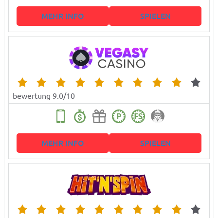
MEHR INFO
SPIELEN
bewertung 9.0/10
MEHR INFO
SPIELEN