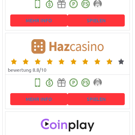
MEHR INFO
SPIELEN
bewertung 8.8/10
MEHR INFO
SPIELEN