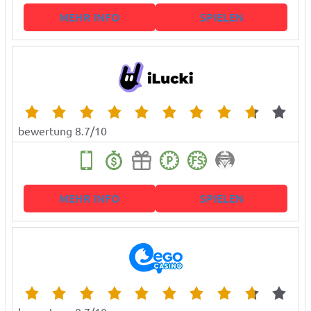
MEHR INFO
SPIELEN
bewertung 8.7/10
MEHR INFO
SPIELEN