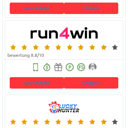
MEHR INFO
SPIELEN
bewertung 8.8/10
MEHR INFO
SPIELEN