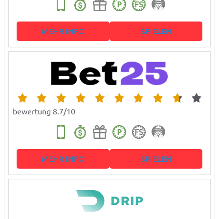
MEHR INFO
SPIELEN
bewertung 8.7/10
MEHR INFO
SPIELEN