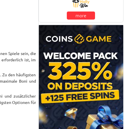
Hollywin Casino
more
nen Spiele sein, die
rforderlich ist, im
. Zu den häufigsten
s maximale Boni und
ni und zusätzlicher
igsten Optionen für