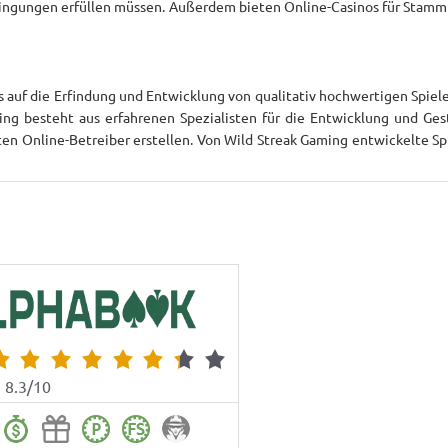
ingungen erfüllen müssen. Außerdem bieten Online-Casinos für Stam
s auf die Erfindung und Entwicklung von qualitativ hochwertigen Spiel
ng besteht aus erfahrenen Spezialisten für die Entwicklung und Ges
ößten Online-Betreiber erstellen. Von Wild Streak Gaming entwickelte S
 8.3/10