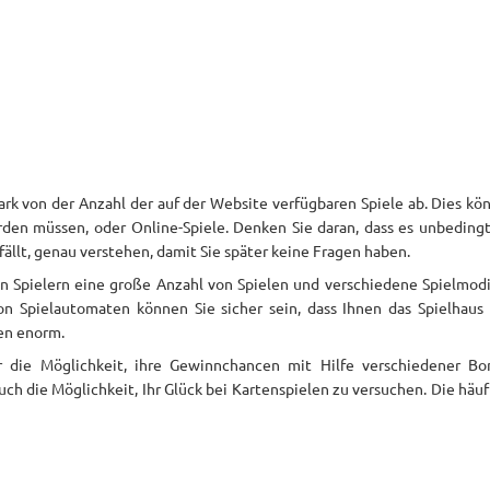
rk von der Anzahl der auf der Website verfügbaren Spiele ab. Dies kön
n müssen, oder Online-Spiele. Denken Sie daran, dass es unbedingt e
efällt, genau verstehen, damit Sie später keine Fragen haben.
n Spielern eine große Anzahl von Spielen und verschiedene Spielmodi
on Spielautomaten können Sie sicher sein, dass Ihnen das Spielhau
en enorm.
er die Möglichkeit, ihre Gewinnchancen mit Hilfe verschiedener Bo
h die Möglichkeit, Ihr Glück bei Kartenspielen zu versuchen. Die häuf