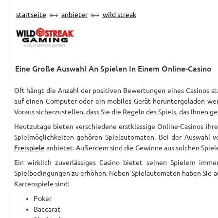
startseite
anbieter
wild streak
Eine Große Auswahl An Spielen In Einem Online-Casino
Oft hängt die Anzahl der positiven Bewertungen eines Casinos sta
auf einen Computer oder ein mobiles Gerät heruntergeladen werde
Voraus sicherzustellen, dass Sie die Regeln des Spiels, das Ihnen g
Heutzutage bieten verschiedene erstklassige Online-Casinos ihre
Spielmöglichkeiten gehören Spielautomaten. Bei der Auswahl v
Freispiele
anbietet. Außerdem sind die Gewinne aus solchen Spiel
Ein wirklich zuverlässiges Casino bietet seinen Spielern imm
Spielbedingungen zu erhöhen. Neben Spielautomaten haben Sie auc
Kartenspiele sind:
Poker
Baccarat