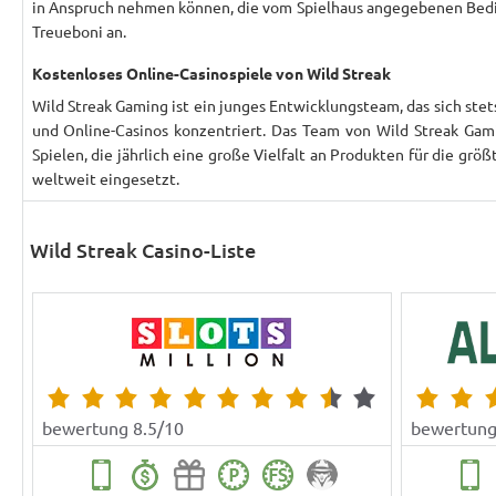
in Anspruch nehmen können, die vom Spielhaus angegebenen Bed
Treueboni an.
Kostenloses Online-Casinospiele von Wild Streak
Wild Streak Gaming ist ein junges Entwicklungsteam, das sich stet
und Online-Casinos konzentriert. Das Team von Wild Streak Gami
Spielen, die jährlich eine große Vielfalt an Produkten für die gr
weltweit eingesetzt.
Wild Streak Casino-Liste
bewertung 8.5/10
bewertung