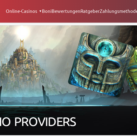
Online-Casinos
Boni
Bewertungen
Ratgeber
Zahlungsmethod
▼