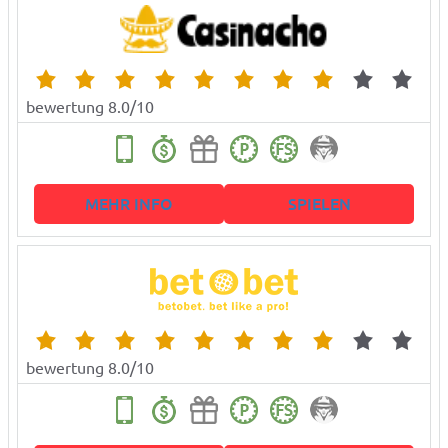
bewertung 8.0/10
MEHR INFO
SPIELEN
bewertung 8.0/10