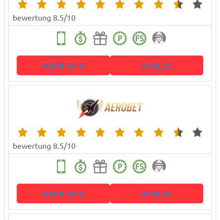
bewertung 8.5/10
MEHR INFO
SPIELEN
bewertung 8.5/10
MEHR INFO
SPIELEN