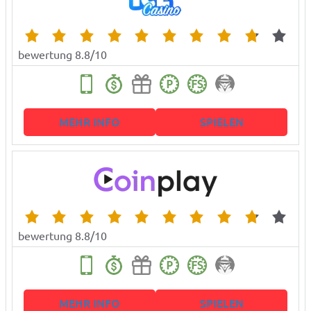
bewertung 8.8/10
MEHR INFO
SPIELEN
bewertung 8.8/10
MEHR INFO
SPIELEN