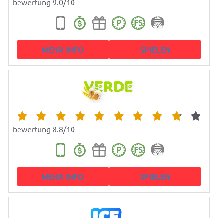
bewertung 9.0/10
MEHR INFO
SPIELEN
bewertung 8.8/10
MEHR INFO
SPIELEN