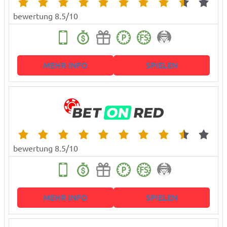
bewertung 8.5/10
MEHR INFO
SPIELEN
bewertung 8.5/10
MEHR INFO
SPIELEN