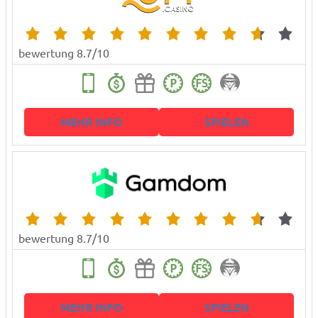
bewertung 8.7/10
MEHR INFO
SPIELEN
bewertung 8.7/10
MEHR INFO
SPIELEN