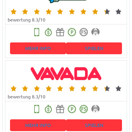
bewertung 8.3/10
MEHR INFO
SPIELEN
bewertung 8.3/10
MEHR INFO
SPIELEN