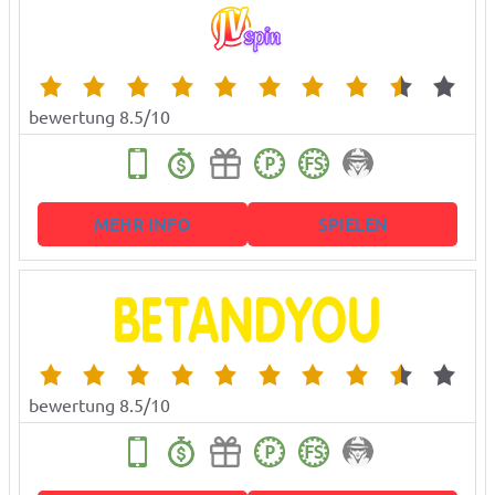
bewertung 8.5/10
MEHR INFO
SPIELEN
bewertung 8.5/10