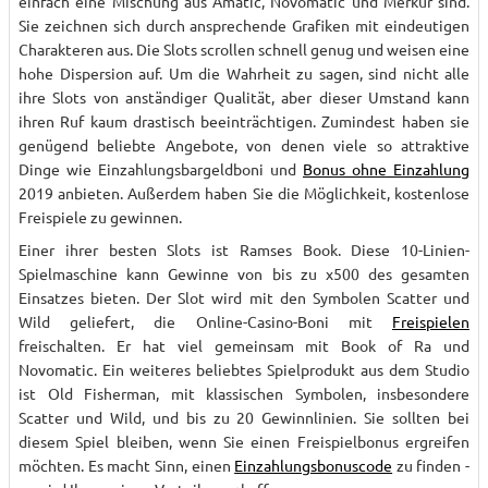
einfach eine Mischung aus Amatic, Novomatic und Merkur sind.
Sie zeichnen sich durch ansprechende Grafiken mit eindeutigen
Charakteren aus. Die Slots scrollen schnell genug und weisen eine
hohe Dispersion auf. Um die Wahrheit zu sagen, sind nicht alle
ihre Slots von anständiger Qualität, aber dieser Umstand kann
ihren Ruf kaum drastisch beeinträchtigen. Zumindest haben sie
genügend beliebte Angebote, von denen viele so attraktive
Dinge wie Einzahlungsbargeldboni und
Bonus ohne Einzahlung
2019 anbieten. Außerdem haben Sie die Möglichkeit, kostenlose
Freispiele zu gewinnen.
Einer ihrer besten Slots ist Ramses Book. Diese 10-Linien-
Spielmaschine kann Gewinne von bis zu x500 des gesamten
Einsatzes bieten. Der Slot wird mit den Symbolen Scatter und
Wild geliefert, die Online-Casino-Boni mit
Freispielen
freischalten. Er hat viel gemeinsam mit Book of Ra und
Novomatic. Ein weiteres beliebtes Spielprodukt aus dem Studio
ist Old Fisherman, mit klassischen Symbolen, insbesondere
Scatter und Wild, und bis zu 20 Gewinnlinien. Sie sollten bei
diesem Spiel bleiben, wenn Sie einen Freispielbonus ergreifen
möchten. Es macht Sinn, einen
Einzahlungsbonuscode
zu finden -