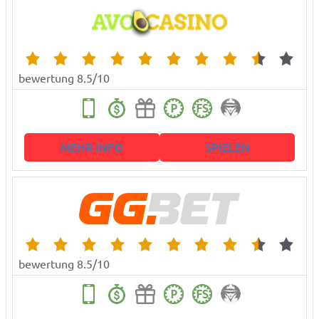
bewertung 8.5/10
MEHR INFO
SPIELEN
bewertung 8.5/10