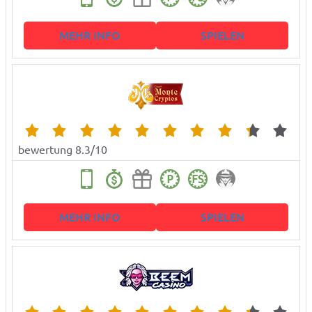
MEHR INFO
SPIELEN
bewertung 8.3/10
MEHR INFO
SPIELEN