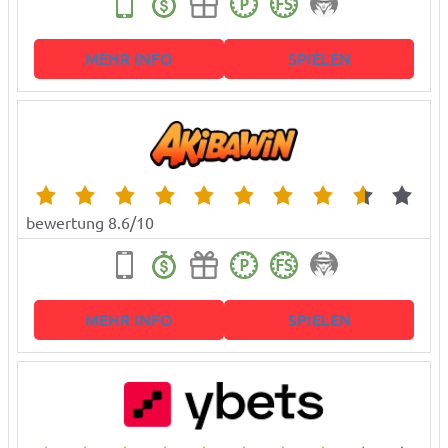
MEHR INFO
SPIELEN
bewertung 8.6/10
MEHR INFO
SPIELEN