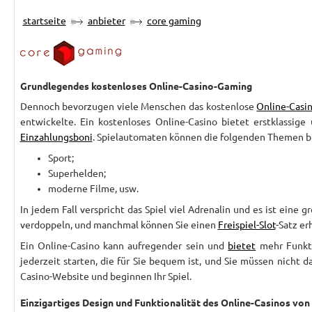
startseite
anbieter
core gaming
Grundlegendes kostenloses Online-Casino-Gaming
Dennoch bevorzugen viele Menschen das kostenlose
Online-Casi
entwickelte. Ein kostenloses Online-Casino bietet erstklassige
Einzahlungsboni
. Spielautomaten können die folgenden Themen b
Sport;
Superhelden;
moderne Filme, usw.
In jedem Fall verspricht das Spiel viel Adrenalin und es ist ein
verdoppeln, und manchmal können Sie einen
Freispiel-Slot
-Satz er
Ein Online-Casino kann aufregender sein und
bietet
mehr Funkti
jederzeit starten, die für Sie bequem ist, und Sie müssen nicht
Casino-Website und beginnen Ihr Spiel.
Einzigartiges Design und Funktionalität des Online-Casinos vo