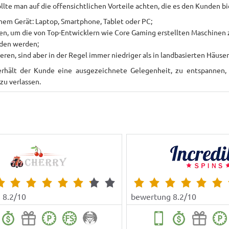
ollte man auf die offensichtlichen Vorteile achten, die es den Kunden bie
nem Gerät: Laptop, Smartphone, Tablet oder PC;
ten, um die von Top-Entwicklern wie Core Gaming erstellten Maschinen 
aden werden;
ren, sind aber in der Regel immer niedriger als in landbasierten Häuser
rhält der Kunde eine ausgezeichnete Gelegenheit, zu entspannen,
zu verlassen.
 8.2/10
bewertung 8.2/10