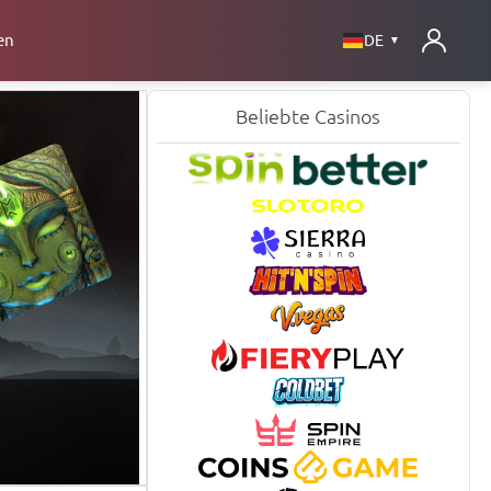
en
DE
▼
Beliebte Casinos
SpinBetter Casino
Slotoro Casino
Sierra Casino
HitnSpin Casino
V.vegas Casino
FieryPlay Casino
Coldbet Casino
SpinEmpire Casino
Coins Game Casino