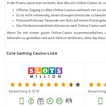
In der Praxis, wenn man versteht, dass dies ein Online-Casino ist, s
Offener Zugang zu allen Online-Casinos weltweit mit nur ei
Es ist nicht notwendig, einen strengen Dresscode zu beach
Potenziell können Tausende von Slots auf einem Portal gel
Die Mindesteinsatzlimits können je nach Online-Casino variie
Wenn Sie mit einem guten Online-Casino zusammenarbeiten, e
Adrenalin zu genießen und auch Geld zu verdienen, ohne das Haus 
Core Gaming Casino-Liste
bewertung 8.5/10
bewertung