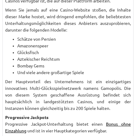
Casinos verfügbar ist, die auf dieser Plattform arbeiten.
Wenn Sie jemals auf eine Casino-Website stoßen, die Inhalte
dieser Marke hostet, wird dringend empfohlen, die beliebtesten
Unterhaltungsmöglichkeiten dieses Anbieters auszuprobieren,
darunter die folgenden Modelle:
Schätze von Persien
Amazonenspeer
Glücksfisch
Aztekischer Reichtum
Bombay Gems
Und viele andere großartige Spiele
Der Hauptvorteil des Unternehmens ist ein einzigartiges
innovatives Multi-Glücksspielnetzwerk namens Gamopolis. Die
von diesem System geschaffene Ausrüstung befindet sich
hauptsächlich in landgestützten Casinos, und einige der
Instanzen können gleichzeitig bis zu 200 Spiele halten.
Progressive Jackpots
Progressive Jackpot-Unterhaltung bietet einen
Bonus ohne
Einzahlung
und ist in vier Hauptkategorien verfügbar.