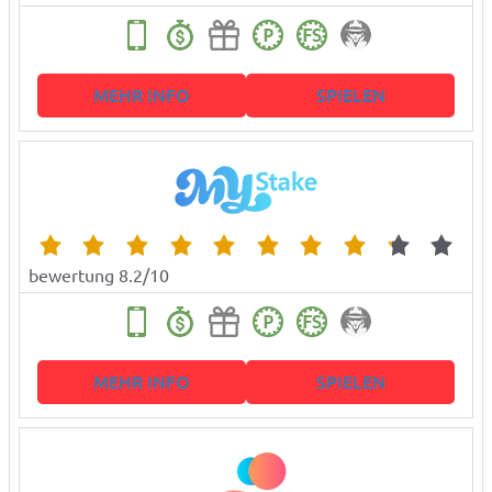
MEHR INFO
SPIELEN
bewertung 8.2/10
MEHR INFO
SPIELEN