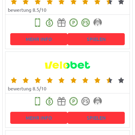
bewertung 8.5/10
MEHR INFO
SPIELEN
bewertung 8.5/10
MEHR INFO
SPIELEN