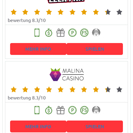
bewertung 8.3/10
MEHR INFO
SPIELEN
bewertung 8.3/10
MEHR INFO
SPIELEN