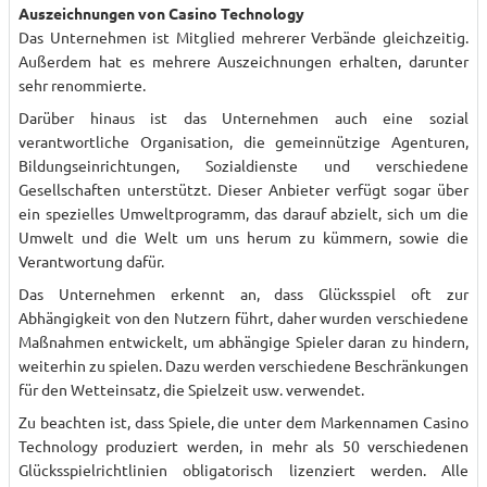
Auszeichnungen von Casino Technology
Das Unternehmen ist Mitglied mehrerer Verbände gleichzeitig.
Außerdem hat es mehrere Auszeichnungen erhalten, darunter
sehr renommierte.
Darüber hinaus ist das Unternehmen auch eine sozial
verantwortliche Organisation, die gemeinnützige Agenturen,
Bildungseinrichtungen, Sozialdienste und verschiedene
Gesellschaften unterstützt. Dieser Anbieter verfügt sogar über
ein spezielles Umweltprogramm, das darauf abzielt, sich um die
Umwelt und die Welt um uns herum zu kümmern, sowie die
Verantwortung dafür.
Das Unternehmen erkennt an, dass Glücksspiel oft zur
Abhängigkeit von den Nutzern führt, daher wurden verschiedene
Maßnahmen entwickelt, um abhängige Spieler daran zu hindern,
weiterhin zu spielen. Dazu werden verschiedene Beschränkungen
für den Wetteinsatz, die Spielzeit usw. verwendet.
Zu beachten ist, dass Spiele, die unter dem Markennamen Casino
Technology produziert werden, in mehr als 50 verschiedenen
Glücksspielrichtlinien obligatorisch lizenziert werden. Alle