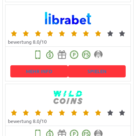
bewertung 8.0/10
MEHR INFO
SPIELEN
bewertung 8.0/10