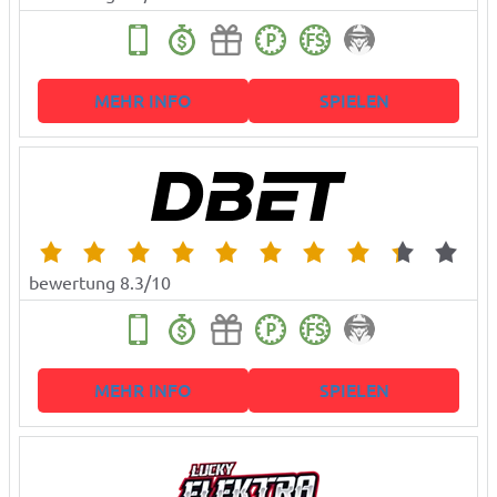
MEHR INFO
SPIELEN
bewertung 8.3/10
MEHR INFO
SPIELEN