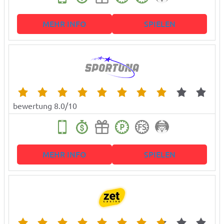
MEHR INFO
SPIELEN
bewertung 8.0/10
MEHR INFO
SPIELEN