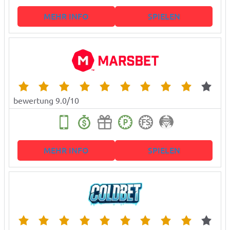
MEHR INFO
SPIELEN
bewertung 9.0/10
MEHR INFO
SPIELEN