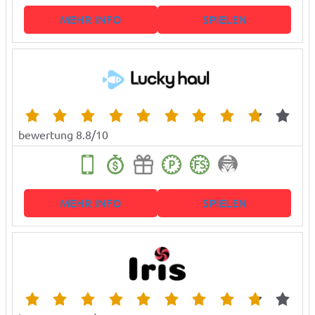
MEHR INFO
SPIELEN
bewertung 8.8/10
MEHR INFO
SPIELEN