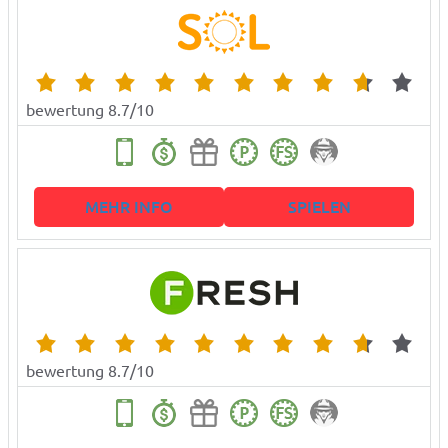
bewertung 8.7/10
MEHR INFO
SPIELEN
bewertung 8.7/10