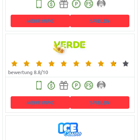
MEHR INFO
SPIELEN
bewertung 8.8/10
MEHR INFO
SPIELEN