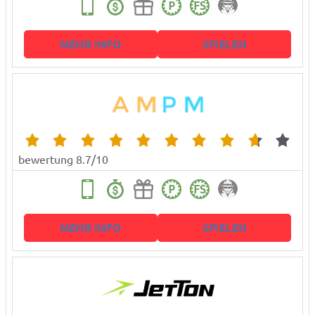
MEHR INFO
SPIELEN
bewertung 8.7/10
MEHR INFO
SPIELEN