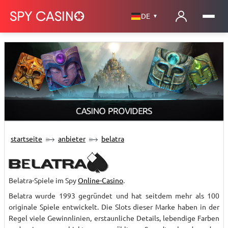
DE
▼
startseite
anbieter
belatra
Belatra-Spiele im Spy
Online-Casino
.
Belatra wurde 1993 gegründet und hat seitdem mehr als 100
originale Spiele entwickelt. Die Slots dieser Marke haben in der
Regel viele Gewinnlinien, erstaunliche Details, lebendige Farben