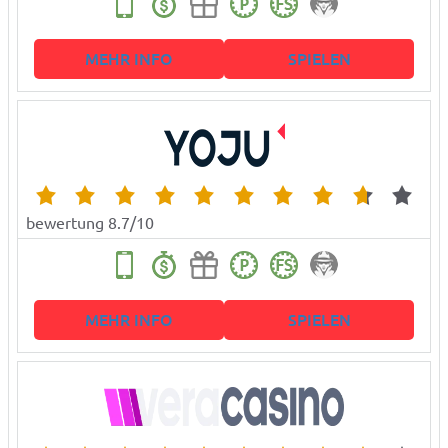
MEHR INFO
SPIELEN
bewertung 8.7/10
MEHR INFO
SPIELEN