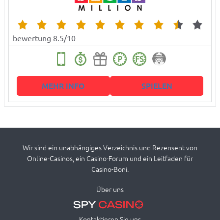
bewertung 8.5/10
MEHR INFO
SPIELEN
Wir sind ein unabhängiges Verzeichnis und Rezensent von
Online-Casinos, ein Casino-Forum und ein Leitfaden für
Casino-Boni.
Über uns
Kontaktieren Sie uns