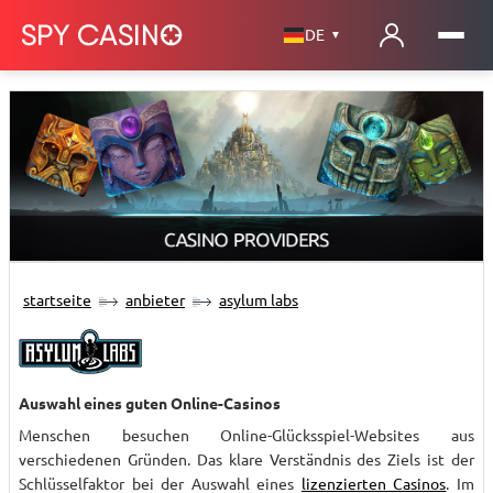
DE
▼
startseite
anbieter
asylum labs
Auswahl eines guten Online-Casinos
Menschen besuchen Online-Glücksspiel-Websites aus
verschiedenen Gründen. Das klare Verständnis des Ziels ist der
Schlüsselfaktor bei der Auswahl eines
lizenzierten Casinos
. Im