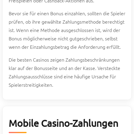
Freispielen oder Cashback-Aktionen aus.
Bevor sie für einen Bonus einzahlen, sollten die Spieler
prüfen, ob ihre gewählte Zahlungsmethode berechtigt
ist. Wenn eine Methode ausgeschlossen ist, wird der
Bonus möglicherweise nicht gutgeschrieben, selbst
wenn der Einzahlungsbetrag die Anforderung erfüllt.
Die besten Casinos zeigen Zahlungsbeschränkungen
klar auf der Bonusseite und an der Kasse. Versteckte
Zahlungsausschlüsse sind eine häufige Ursache für
Spielerstreitigkeiten.
Mobile Casino-Zahlungen