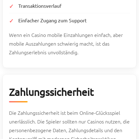
Transaktionsverlauf
Einfacher Zugang zum Support
Wenn ein Casino mobile Einzahlungen einfach, aber
mobile Auszahlungen schwierig macht, ist das
Zahlungserlebnis unvollständig.
Zahlungssicherheit
Die Zahlungssicherheit ist beim Online-Glücksspiel
unerlässlich. Die Spieler sollten nur Casinos nutzen, die
personenbezogene Daten, Zahlungsdetails und den