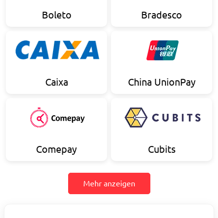
Boleto
Bradesco
Caixa
China UnionPay
Comepay
Cubits
Mehr anzeigen