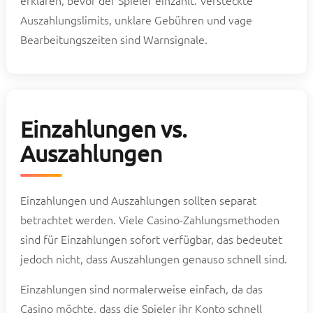
erklären, bevor der Spieler einzahlt. Versteckte
Auszahlungslimits, unklare Gebühren und vage
Bearbeitungszeiten sind Warnsignale.
Einzahlungen vs.
Auszahlungen
Einzahlungen und Auszahlungen sollten separat
betrachtet werden. Viele Casino-Zahlungsmethoden
sind für Einzahlungen sofort verfügbar, das bedeutet
jedoch nicht, dass Auszahlungen genauso schnell sind.
Einzahlungen sind normalerweise einfach, da das
Casino möchte, dass die Spieler ihr Konto schnell