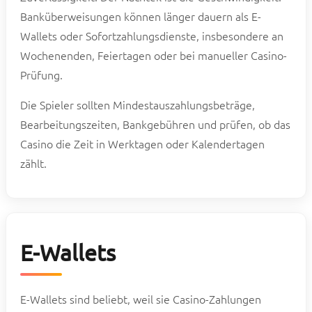
Banküberweisungen können länger dauern als E-
Wallets oder Sofortzahlungsdienste, insbesondere an
Wochenenden, Feiertagen oder bei manueller Casino-
Prüfung.
Die Spieler sollten Mindestauszahlungsbeträge,
Bearbeitungszeiten, Bankgebühren und prüfen, ob das
Casino die Zeit in Werktagen oder Kalendertagen
zählt.
E-Wallets
E-Wallets sind beliebt, weil sie Casino-Zahlungen