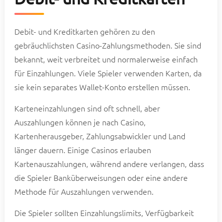
Debit- und Kreditkarten gehören zu den
gebräuchlichsten Casino-Zahlungsmethoden. Sie sind
bekannt, weit verbreitet und normalerweise einfach
für Einzahlungen. Viele Spieler verwenden Karten, da
sie kein separates Wallet-Konto erstellen müssen.
Karteneinzahlungen sind oft schnell, aber
Auszahlungen können je nach Casino,
Kartenherausgeber, Zahlungsabwickler und Land
länger dauern. Einige Casinos erlauben
Kartenauszahlungen, während andere verlangen, dass
die Spieler Banküberweisungen oder eine andere
Methode für Auszahlungen verwenden.
Die Spieler sollten Einzahlungslimits, Verfügbarkeit