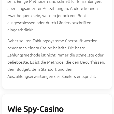
sein. Einige Methoden sind schnell für Einzahlungen,
aber langsamer für Auszahlungen. Andere können
zwar bequem sein, werden jedoch von Boni
ausgeschlossen oder durch Ländervorschriften
eingeschränkt.
Daher sollten Zahlungssysteme überprüft werden,
bevor man einem Casino beitritt. Die beste
Zahlungsmethode ist nicht immer die schnellste oder
beliebteste. Es ist die Methode, die den Bedürfnissen,
dem Budget, dem Standort und den
Auszahlungserwartungen des Spielers entspricht.
Wie Spy-Casino