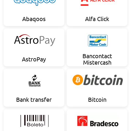
Abaqoos
Alfa Click
Bancontact
AstroPay
Mistercash
Bank transfer
Bitcoin