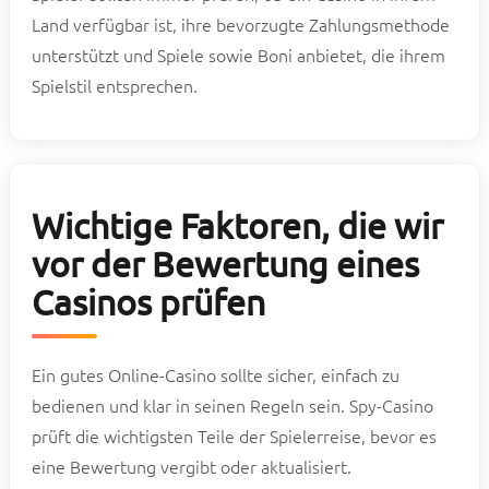
Land verfügbar ist, ihre bevorzugte Zahlungsmethode
unterstützt und Spiele sowie Boni anbietet, die ihrem
Spielstil entsprechen.
Wichtige Faktoren, die wir
vor der Bewertung eines
Casinos prüfen
Ein gutes Online-Casino sollte sicher, einfach zu
bedienen und klar in seinen Regeln sein. Spy-Casino
prüft die wichtigsten Teile der Spielerreise, bevor es
eine Bewertung vergibt oder aktualisiert.