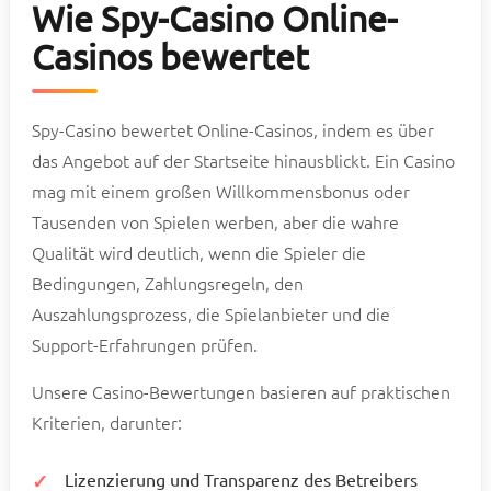
Wie Spy-Casino Online-
Casinos bewertet
Spy-Casino bewertet Online-Casinos, indem es über
das Angebot auf der Startseite hinausblickt. Ein Casino
mag mit einem großen Willkommensbonus oder
Tausenden von Spielen werben, aber die wahre
Qualität wird deutlich, wenn die Spieler die
Bedingungen, Zahlungsregeln, den
Auszahlungsprozess, die Spielanbieter und die
Support-Erfahrungen prüfen.
Unsere Casino-Bewertungen basieren auf praktischen
Kriterien, darunter:
Lizenzierung und Transparenz des Betreibers