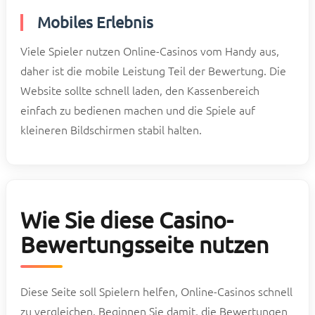
Mobiles Erlebnis
Viele Spieler nutzen Online-Casinos vom Handy aus,
daher ist die mobile Leistung Teil der Bewertung. Die
Website sollte schnell laden, den Kassenbereich
einfach zu bedienen machen und die Spiele auf
kleineren Bildschirmen stabil halten.
Wie Sie diese Casino-
Bewertungsseite nutzen
Diese Seite soll Spielern helfen, Online-Casinos schnell
zu vergleichen. Beginnen Sie damit, die Bewertungen