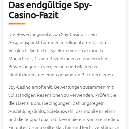
Das endgültige Spy-
Casino-Fazit
Die Bewertungsseite von Spy-Casino ist ein
Ausgangspunkt für einen intelligenteren Casino-
Vergleich. Sie bietet Spielern eine strukturierte
Möglichkeit, Casino-Rezensionen zu durchsuchen,
Bewertungen zu vergleichen und Marken zu
identifizieren, die einen genaueren Blick verdienen.
Spy-Casino empfiehlt, Bewertungen zusammen mit
vollständigen Rezensionen zu verwenden. Prüfen Sie
die Lizenz, Bonusbedingungen, Zahlungsregeln,
Auszahlungslimits, Spielauswahl, das mobile Erlebnis
und die Supportqualität, bevor Sie ein Konto erstellen.
Ein gutes Casino sollte klar, fair und leicht verständlich