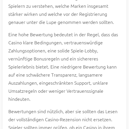
Spielern zu verstehen, welche Marken insgesamt
stärker wirken und welche vor der Registrierung
genauer unter die Lupe genommen werden sollten.
Eine hohe Bewertung bedeutet in der Regel, dass das
Casino klare Bedingungen, vertrauenswürdige
Zahlungsoptionen, eine solide Spiele-Lobby,
vernünftige Bonusregeln und ein sichereres
Spielerlebnis bietet. Eine niedrigere Bewertung kann
auf eine schwächere Transparenz, langsamere
Auszahlungen, eingeschränkten Support, unklare
Umsatzregeln oder weniger Vertrauenssignale
hindeuten.
Bewertungen sind nützlich, aber sie sollten das Lesen
der vollständigen Casino-Rezension nicht ersetzen.
Spieler sollten immer prüfen, ob ein Casino in ihrem