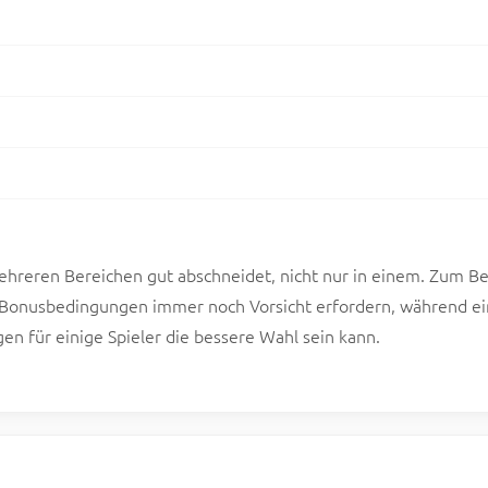
ehreren Bereichen gut abschneidet, nicht nur in einem. Zum Be
n Bonusbedingungen immer noch Vorsicht erfordern, während ei
en für einige Spieler die bessere Wahl sein kann.