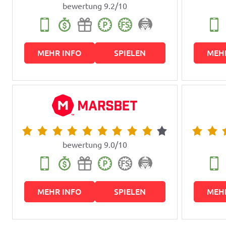
bewertung 9.2/10
MEHR INFO
SPIELEN
MEH
bewertung 9.0/10
MEHR INFO
SPIELEN
MEH