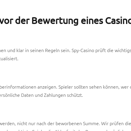
 vor der Bewertung eines Casin
nen und klar in seinen Regeln sein. Spy-Casino prüft die wichtig
alisiert.
eiberinformationen anzeigen. Spieler sollten sehen können, wer 
ersönliche Daten und Zahlungen schützt.
t werden, nicht nur nach der beworbenen Summe. Wir prüfen di