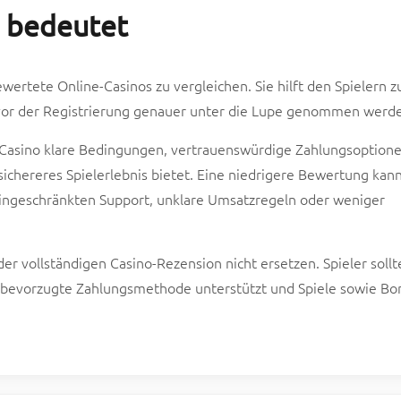
 bedeutet
wertete Online-Casinos zu vergleichen. Sie hilft den Spielern z
or der Registrierung genauer unter die Lupe genommen werden
 Casino klare Bedingungen, vertrauenswürdige Zahlungsoptione
sichereres Spielerlebnis bietet. Eine niedrigere Bewertung kann
ingeschränkten Support, unklare Umsatzregeln oder weniger
der vollständigen Casino-Rezension nicht ersetzen. Spieler sol
re bevorzugte Zahlungsmethode unterstützt und Spiele sowie Bon