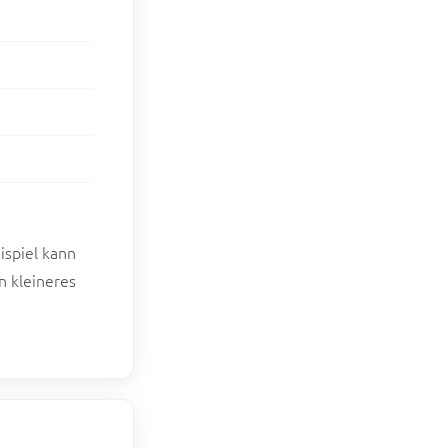
ispiel kann
n kleineres