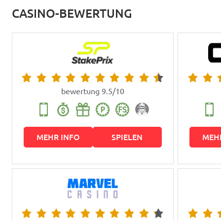
CASINO-BEWERTUNG
bewertung 9.5/10
MEHR INFO
SPIELEN
MEH