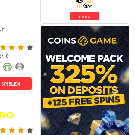
Hollywin Casino
more
2/10
SPIELEN