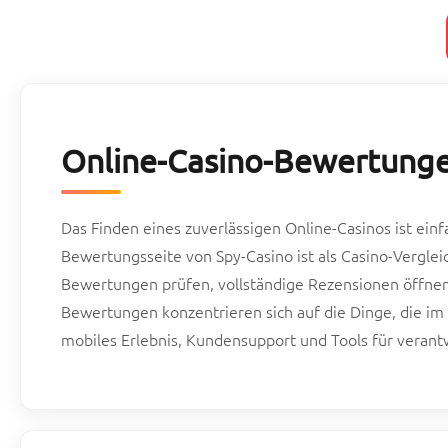
Online-Casino-Bewertunge
Das Finden eines zuverlässigen Online-Casinos ist ein
Bewertungsseite von Spy-Casino ist als Casino-Vergle
Bewertungen prüfen, vollständige Rezensionen öffnen
Bewertungen konzentrieren sich auf die Dinge, die im e
mobiles Erlebnis, Kundensupport und Tools für veran