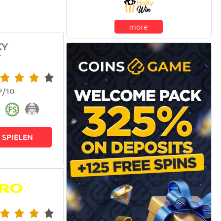
Hollywin Casino
more
2/10
SPIELEN