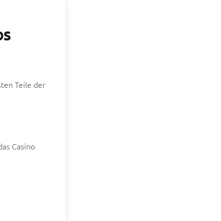
os
sten Teile der
das Casino
e