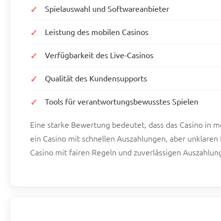
Spielauswahl und Softwareanbieter
Leistung des mobilen Casinos
Verfügbarkeit des Live-Casinos
Qualität des Kundensupports
Tools für verantwortungsbewusstes Spielen
Eine starke Bewertung bedeutet, dass das Casino in m
ein Casino mit schnellen Auszahlungen, aber unklare
Casino mit fairen Regeln und zuverlässigen Auszahlung