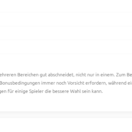
ehreren Bereichen gut abschneidet, nicht nur in einem. Zum Be
n Bonusbedingungen immer noch Vorsicht erfordern, während ei
en für einige Spieler die bessere Wahl sein kann.