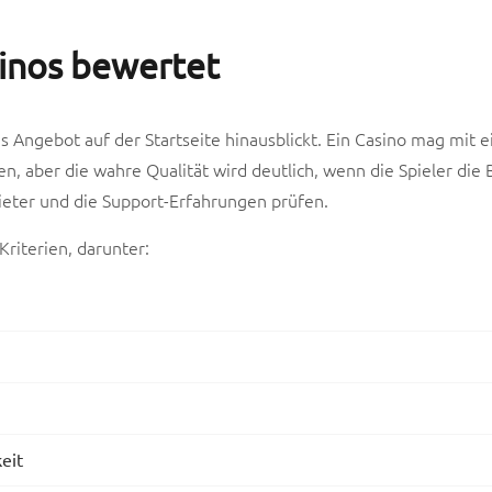
inos bewertet
s Angebot auf der Startseite hinausblickt. Ein Casino mag mit
 aber die wahre Qualität wird deutlich, wenn die Spieler die
ieter und die Support-Erfahrungen prüfen.
riterien, darunter:
eit