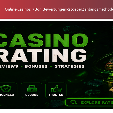
Online-Casinos
Boni
Bewertungen
Ratgeber
Zahlungsmethod
▼