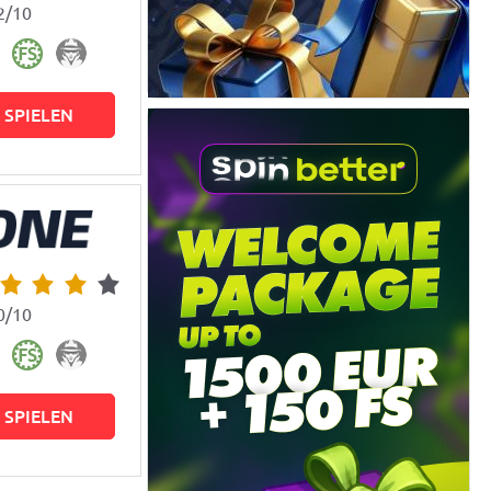
2/10
SPIELEN
0/10
SPIELEN