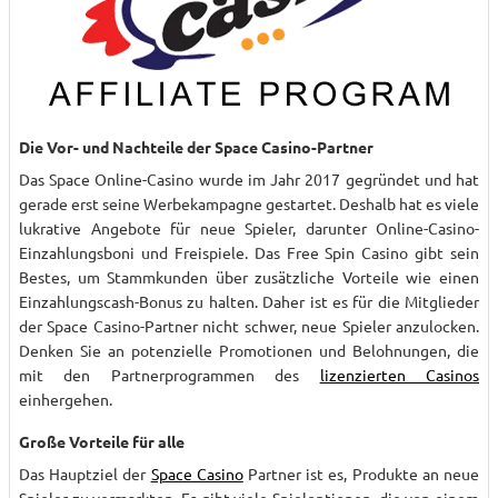
Die Vor- und Nachteile der Space Casino-Partner
Das Space Online-Casino wurde im Jahr 2017 gegründet und hat
gerade erst seine Werbekampagne gestartet. Deshalb hat es viele
lukrative Angebote für neue Spieler, darunter Online-Casino-
Einzahlungsboni und Freispiele. Das Free Spin Casino gibt sein
Bestes, um Stammkunden über zusätzliche Vorteile wie einen
Einzahlungscash-Bonus zu halten. Daher ist es für die Mitglieder
der Space Casino-Partner nicht schwer, neue Spieler anzulocken.
Denken Sie an potenzielle Promotionen und Belohnungen, die
mit den Partnerprogrammen des
lizenzierten Casinos
einhergehen.
Große Vorteile für alle
Das Hauptziel der
Space Casino
Partner ist es, Produkte an neue