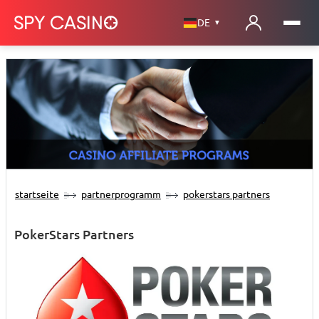
DE
▼
startseite
partnerprogramm
pokerstars partners
PokerStars Partners