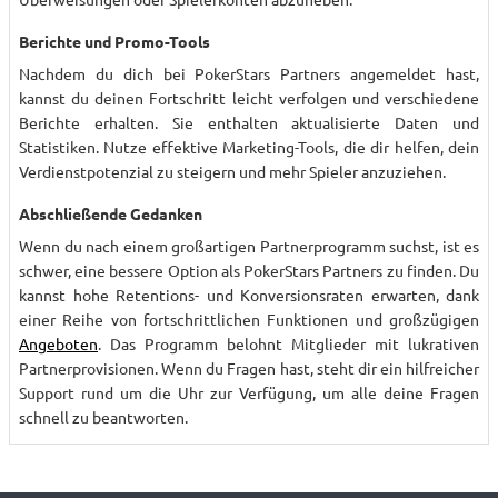
Überweisungen oder Spielerkonten abzuheben.
Berichte und Promo-Tools
Nachdem du dich bei PokerStars Partners angemeldet hast,
kannst du deinen Fortschritt leicht verfolgen und verschiedene
Berichte erhalten. Sie enthalten aktualisierte Daten und
Statistiken. Nutze effektive Marketing-Tools, die dir helfen, dein
Verdienstpotenzial zu steigern und mehr Spieler anzuziehen.
Abschließende Gedanken
Wenn du nach einem großartigen Partnerprogramm suchst, ist es
schwer, eine bessere Option als PokerStars Partners zu finden. Du
kannst hohe Retentions- und Konversionsraten erwarten, dank
einer Reihe von fortschrittlichen Funktionen und großzügigen
Angeboten
. Das Programm belohnt Mitglieder mit lukrativen
Partnerprovisionen. Wenn du Fragen hast, steht dir ein hilfreicher
Support rund um die Uhr zur Verfügung, um alle deine Fragen
schnell zu beantworten.