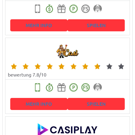
MEHR INFO
SPIELEN
bewertung 7.8/10
MEHR INFO
SPIELEN