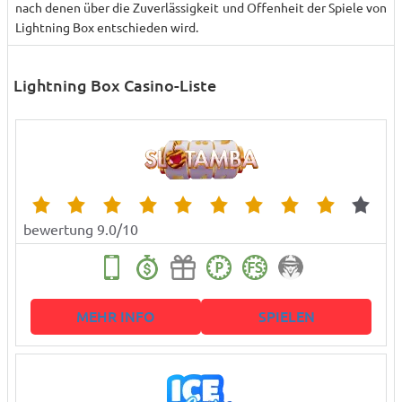
nach denen über die Zuverlässigkeit und Offenheit der Spiele von
Lightning Box entschieden wird.
Lightning Box Casino-Liste
bewertung 9.0/10
MEHR INFO
SPIELEN