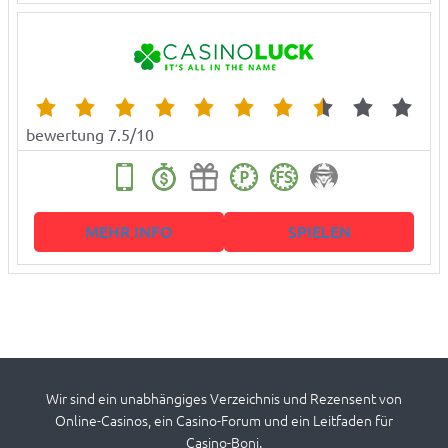
bewertung 7.5/10
MEHR INFO
SPIELEN
Wir sind ein unabhängiges Verzeichnis und Rezensent von
Online-Casinos, ein Casino-Forum und ein Leitfaden für
Casino-Boni.