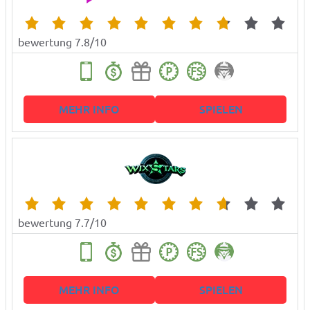
bewertung 7.8/10
MEHR INFO
SPIELEN
bewertung 7.7/10
MEHR INFO
SPIELEN