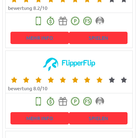
bewertung 8.2/10
MEHR INFO
SPIELEN
bewertung 8.0/10
MEHR INFO
SPIELEN