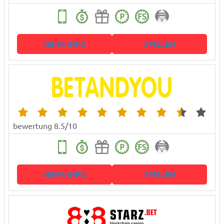
MEHR INFO
SPIELEN
bewertung 8.5/10
MEHR INFO
SPIELEN