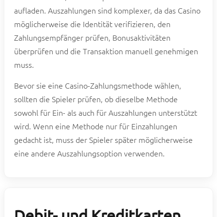
aufladen. Auszahlungen sind komplexer, da das Casino
möglicherweise die Identität verifizieren, den
Zahlungsempfänger prüfen, Bonusaktivitäten
überprüfen und die Transaktion manuell genehmigen
muss.
Bevor sie eine Casino-Zahlungsmethode wählen,
sollten die Spieler prüfen, ob dieselbe Methode
sowohl für Ein- als auch für Auszahlungen unterstützt
wird. Wenn eine Methode nur für Einzahlungen
gedacht ist, muss der Spieler später möglicherweise
eine andere Auszahlungsoption verwenden.
Debit- und Kreditkarten