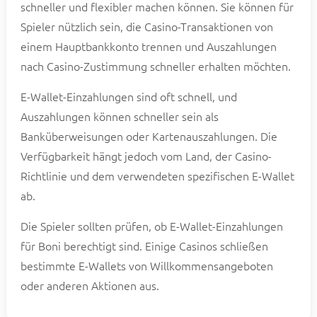
schneller und flexibler machen können. Sie können für
Spieler nützlich sein, die Casino-Transaktionen von
einem Hauptbankkonto trennen und Auszahlungen
nach Casino-Zustimmung schneller erhalten möchten.
E-Wallet-Einzahlungen sind oft schnell, und
Auszahlungen können schneller sein als
Banküberweisungen oder Kartenauszahlungen. Die
Verfügbarkeit hängt jedoch vom Land, der Casino-
Richtlinie und dem verwendeten spezifischen E-Wallet
ab.
Die Spieler sollten prüfen, ob E-Wallet-Einzahlungen
für Boni berechtigt sind. Einige Casinos schließen
bestimmte E-Wallets von Willkommensangeboten
oder anderen Aktionen aus.