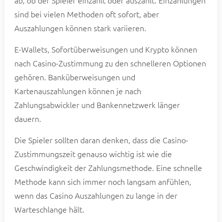
ab, ob der Spieler einzahlt oder auszahlt. Einzahlungen
sind bei vielen Methoden oft sofort, aber
Auszahlungen können stark variieren.
E-Wallets, Sofortüberweisungen und Krypto können
nach Casino-Zustimmung zu den schnelleren Optionen
gehören. Banküberweisungen und
Kartenauszahlungen können je nach
Zahlungsabwickler und Bankennetzwerk länger
dauern.
Die Spieler sollten daran denken, dass die Casino-
Zustimmungszeit genauso wichtig ist wie die
Geschwindigkeit der Zahlungsmethode. Eine schnelle
Methode kann sich immer noch langsam anfühlen,
wenn das Casino Auszahlungen zu lange in der
Warteschlange hält.