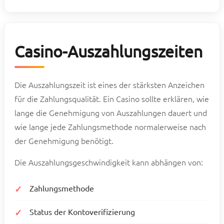
Casino-Auszahlungszeiten
Die Auszahlungszeit ist eines der stärksten Anzeichen
für die Zahlungsqualität. Ein Casino sollte erklären, wie
lange die Genehmigung von Auszahlungen dauert und
wie lange jede Zahlungsmethode normalerweise nach
der Genehmigung benötigt.
Die Auszahlungsgeschwindigkeit kann abhängen von:
Zahlungsmethode
Status der Kontoverifizierung