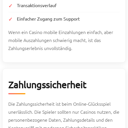
Transaktionsverlauf
Einfacher Zugang zum Support
Wenn ein Casino mobile Einzahlungen einfach, aber
mobile Auszahlungen schwierig macht, ist das
Zahlungserlebnis unvollständig.
Zahlungssicherheit
Die Zahlungssicherheit ist beim Online-Glücksspiel
unerlässlich. Die Spieler sollten nur Casinos nutzen, die
personenbezogene Daten, Zahlungsdetails und den