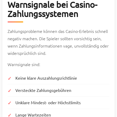
Warnsignale bei Casino-
Zahlungssystemen
Zahlungsprobleme können das Casino-Erlebnis schnell
negativ machen. Die Spieler sollten vorsichtig sein,
wenn Zahlungsinformationen vage, unvollständig oder
widersprüchlich sind.
Warnsignale sind:
Keine klare Auszahlungsrichtlinie
Versteckte Zahlungsgebühren
Unklare Mindest- oder Höchstlimits
Lange Wartezeiten