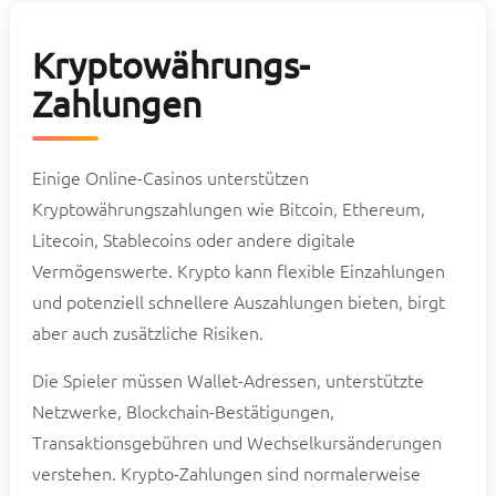
Kryptowährungs-
Zahlungen
Einige Online-Casinos unterstützen
Kryptowährungszahlungen wie Bitcoin, Ethereum,
Litecoin, Stablecoins oder andere digitale
Vermögenswerte. Krypto kann flexible Einzahlungen
und potenziell schnellere Auszahlungen bieten, birgt
aber auch zusätzliche Risiken.
Die Spieler müssen Wallet-Adressen, unterstützte
Netzwerke, Blockchain-Bestätigungen,
Transaktionsgebühren und Wechselkursänderungen
verstehen. Krypto-Zahlungen sind normalerweise